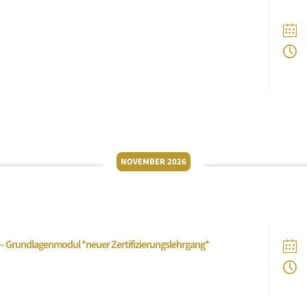
srecht, Steuern, Governance und internationale
interdisziplinär, im Closed Circle und fokussiert
rsten Fehler entstehen.
NOVEMBER 2026
 – Grundlagenmodul *neuer Zertifizierungslehrgang*