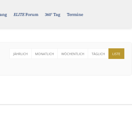
gang
ELITE
Forum
360° Tag
Termine
JÄHRLICH
MONATLICH
WÖCHENTLICH
TÄGLICH
LISTE