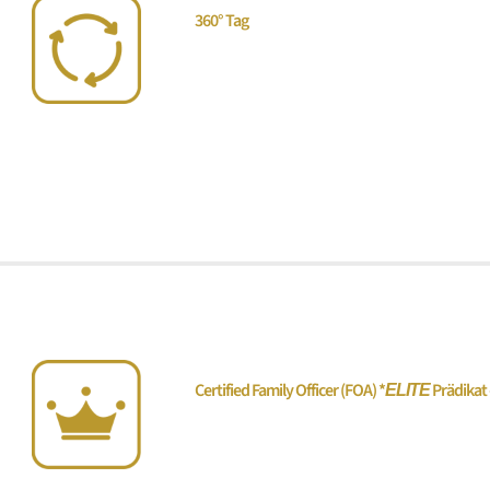
360° Tag
Der 360°-Tag Stiftungen vereint Stiftung
Strukturen in einem kompakten Format – 
auf die Schnittstellen, an denen die teue
Certified Family Officer (FOA)
*
Prädikat
ELITE
„Vermögen, Familie & Unternehmen“