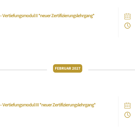
– Vertiefungsmodul II *neuer Zertifizierungslehrgang*
Nachfolgemanagement“
FEBRUAR 2027
– Vertiefungsmodul III *neuer Zertifizierungslehrgang*
Ambassadorship“